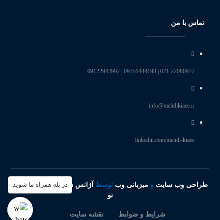
تماس با من
021-22080977 | 09351444198 | 09122943992
info@mehdikiaee.ir
linkedin.com/mehdi-kiaee
در بله همراه ما شوید
طراحی وب سایت
و
میزبانی وب
توسط
آژانس دیجیتال مارکتینگ نگاه
نو
شرایط و ضوابط
نقشه سایت