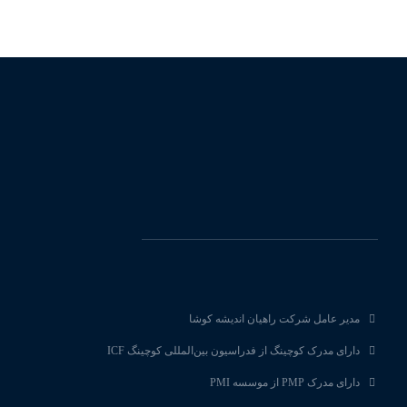
مدیر عامل شرکت راهیان اندیشه کوشا
دارای مدرک کوچینگ از فدراسیون بین‌المللی کوچینگ ICF
دارای مدرک PMP از موسسه PMI