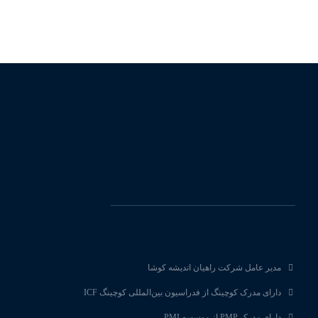
مدیر عامل شرکت راهیان اندیشه کوشا
دارای مدرک کوچینگ از فدراسیون بین‌المللی کوچینگ ICF
دارای مدرک PMP از موسسه PMI