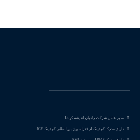
مدیر عامل شرکت راهیان اندیشه کوشا
دارای مدرک کوچینگ از فدراسیون بین‌المللی کوچینگ ICF
دارای مدرک PMP از موسسه PMI