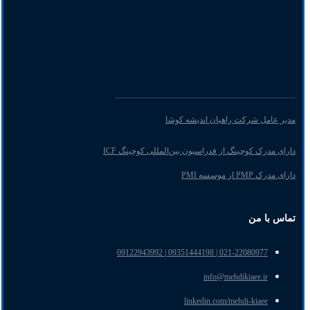
مدیر عامل شرکت راهیان اندیشه کوشا
دارای مدرک کوچینگ از فدراسیون بین‌المللی کوچینگ ICF
دارای مدرک PMP از موسسه PMI
تماس با من
021-22080977 | 09351444198 | 09122943992
info@mehdikiaee.ir
linkedin.com/mehdi-kiaee