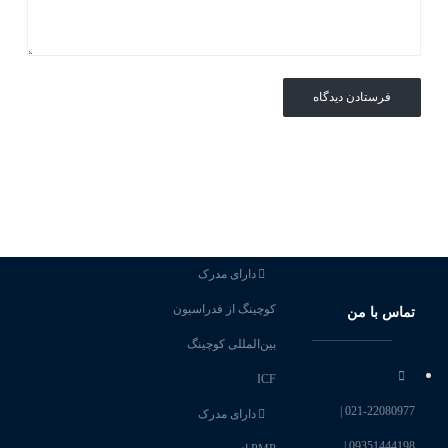
دارای مدرک
کوچینگ از فدراسیون
تماس با من
بین‌المللی کوچینگ
ICF
021-22080977 |
دارای مدرک
09351444198 |